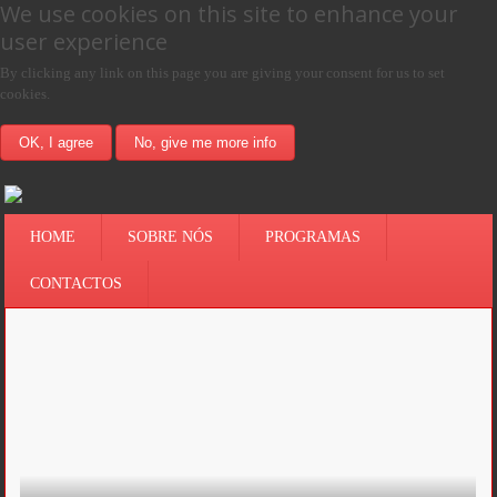
We use cookies on this site to enhance your
user experience
By clicking any link on this page you are giving your consent for us to set
cookies.
OK, I agree
No, give me more info
HOME
SOBRE NÓS
PROGRAMAS
CONTACTOS