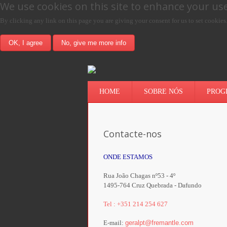
We use cookies on this site to enhance your us
By clicking any link on this page you are giving your consent for us to set cookies
OK, I agree
No, give me more info
HOME
SOBRE NÓS
PROG
Contacte-nos
ONDE ESTAMOS
Rua João Chagas nº53 - 4º
1495-764 Cruz Quebrada - Dafundo
Tel : +351 214 254 627
E-mail:
geralpt@fremantle.com