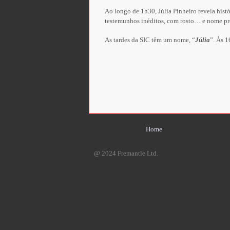
Ao longo de 1h30, Júlia Pinheiro revela hist
testemunhos inéditos, com rosto… e nome pr
As tardes da SIC têm um nome, “
Júlia
”. Às 1
Home
@ 2024 Fremantle Ltd.