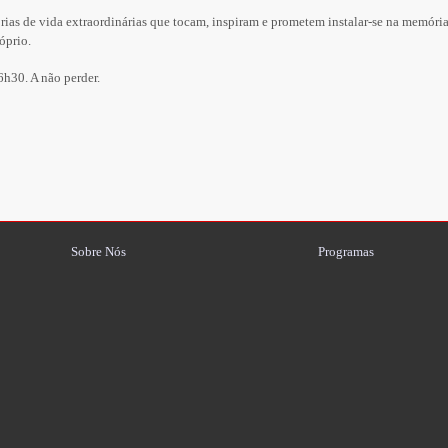
órias de vida extraordinárias que tocam, inspiram e prometem instalar-se na memór
óprio.
6h30. A não perder.
Sobre Nós
Programas