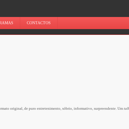
RAMAS
CONTACTOS
ormato original, de puro entretenimento, sóbrio, informativo, surpreendente. Um
tal