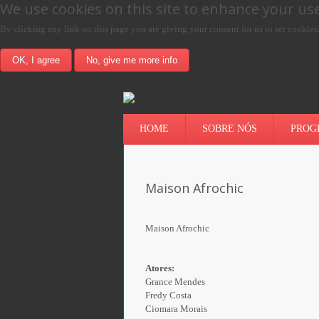
We use cookies on this site to enhance your us
By clicking any link on this page you are giving your consent for us to set cookies
OK, I agree
No, give me more info
HOME
SOBRE NÓS
PROG
Maison Afrochic
Maison Afrochic
Atores:
Grance Mendes
Fredy Costa
Ciomara Morais