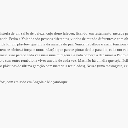
stória de um salão de beleza, cujo dono faleceu, ficando, em testamento, metade pa
anda. Pedro e Yolanda são pessoas diferentes, vindos de mundo diferentes e com o
ida foi um playboy que vivia da mesada do pai. Nunca trabalhou e assim tenciona c
m-se sócios à força, e numa relação que parece piorar de dia para dia, cada um vai 
passa, isso parece cada vez mais uma miragem e a vida começa a dar sinais a Pedro e
o e sem outro remédio, a viver um dia de cada vez. Mas não há um dia que seja fác
s plásticas de última geração com materiais reciclados), Neuza (uma massagista, e
 Fox, com emissão em Angola e Moçambique.