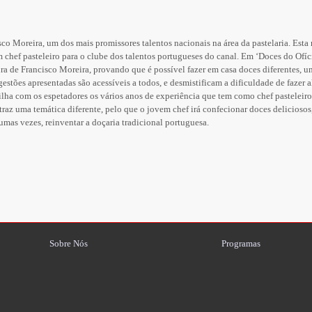
o Moreira, um dos mais promissores talentos nacionais na área da pastelaria. Est
 chef pasteleiro para o clube dos talentos portugueses do canal. Em ‘Doces do Ofíc
tura de Francisco Moreira, provando que é possível fazer em casa doces diferentes, 
estões apresentadas são acessíveis a todos, e desmistificam a dificuldade de fazer 
ilha com os espetadores os vários anos de experiência que tem como chef pasteleir
raz uma temática diferente, pelo que o jovem chef irá confecionar doces deliciosos,
gumas vezes, reinventar a doçaria tradicional portuguesa.
Sobre Nós
Programas