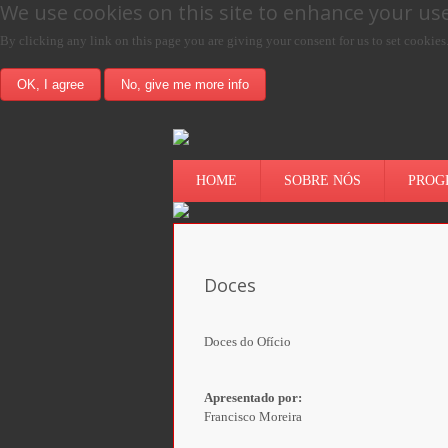
We use cookies on this site to enhance your us
By clicking any link on this page you are giving your consent for us to set cookies
OK, I agree
No, give me more info
HOME
SOBRE NÓS
PROG
Doces
Doces do Ofício
Apresentado por:
Francisco Moreira