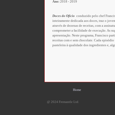
Ano:
2018 - 2019
Doces do Ofício
conduzido pelo chef Francisc
inteiramente dedicada aos doces, traz o jovem
através de dezenas de receitas, com a assina
comprometer a facilidade de execução. As sug
apresentação. Neste programa, Francisco part
receitas com e sem chocolate. Cada episódio t
pasteleira à qualidade dos ingredientes e, al
Home
@ 2024 Fremantle Ltd.