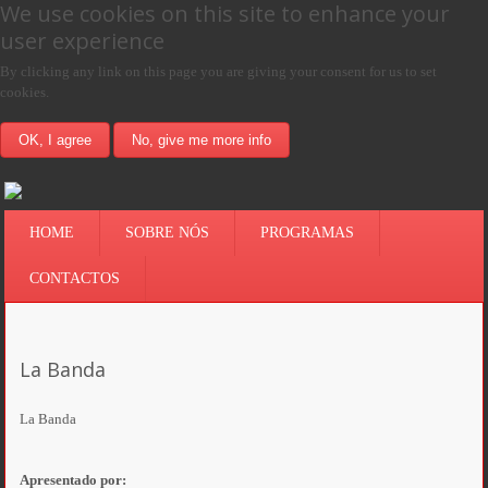
We use cookies on this site to enhance your
user experience
By clicking any link on this page you are giving your consent for us to set
cookies.
OK, I agree
No, give me more info
HOME
SOBRE NÓS
PROGRAMAS
CONTACTOS
La Banda
La Banda
Apresentado por: