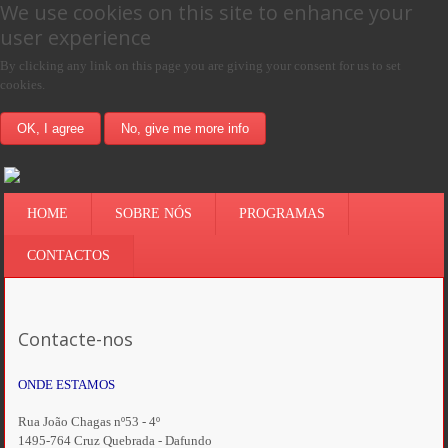
We use cookies on this site to enhance your
user experience
By clicking any link on this page you are giving your consent for us to set
cookies.
OK, I agree
No, give me more info
HOME
SOBRE NÓS
PROGRAMAS
CONTACTOS
Contacte-nos
ONDE ESTAMOS
Rua João Chagas nº53 - 4º
1495-764 Cruz Quebrada - Dafundo